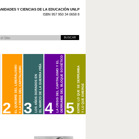
NIDADES Y CIENCIAS DE LA EDUCACIÓN UNLP
ISBN 957 950 34 0658 8
 Avanzada…
DERRUMBE DEL BLOQUE SOVIÉTICO
LA CRISIS DEL CAPITALISMO Y EL
EL MARCO DE LA GUERRA FRÍA
EL QUIEBRE DEL LIBERALISMO
Y LA CRISIS DEL CAPITALISMO
ENTRE LO QUE SE DERRUMBA
LOS AÑOS DORADOS EN
Y LO QUE EMERGE
(1973/1979-2001)
(1945-1968/1973)
(1914/1918-1945)
2
3
4
5
CARPETA 2. EL QUIEBRE DEL LIBERALISMO Y LA CRISIS DEL CAPITALISMO
LOS AÑOS DORADOS EN EL MARCO DE LA GUERRA FRÍA (1945-1968/197
LA CRISIS DEL CAPITALISMO Y EL DERRUMBE DEL BLOQUE
BIENVENIDOS A CARPETAS DOCENTES DE H
(1914/1918-1945)
2001)
LA GUERRA FRÍA
ESTA CARPETA ESTARÁ DISPONIBLE PRÓX
LA PRIMERA GUERRA MUNDIAL Y LA REVOLUCIÓN RUSA
LA CRISIS EN EL ÁMBITO CAPITALISTA
CONSULTE PERIÓDICAMENTE LAS NOTICIAS 
CRISIS DE LOS IMPERIOS COLONIALES Y EMERGENCIA DEL TERCER 
LA GRAN DEPRESIÓN Y LA CRISIS DEL LIBERALISMO
EL DERRUMBE DEL BLOQUE SOVIÉTICO