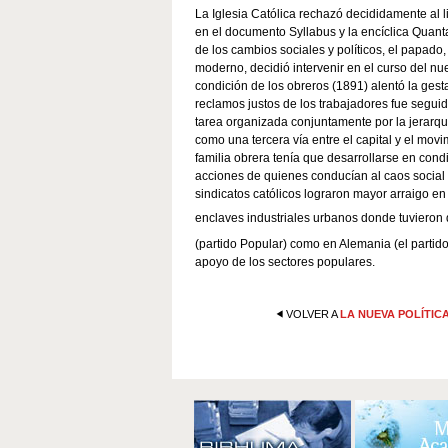
La Iglesia Católica rechazó decididamente al l
en el documento Syllabus y la encíclica Quant
de los cambios sociales y políticos, el papado
moderno, decidió intervenir en el curso del n
condición de los obreros (1891) alentó la gest
reclamos justos de los trabajadores fue seguida
tarea organizada conjuntamente por la jerarquí
como una tercera vía entre el capital y el movi
familia obrera tenía que desarrollarse en cond
acciones de quienes conducían al caos social 
sindicatos católicos lograron mayor arraigo 
enclaves industriales urbanos donde tuvieron d
(partido Popular) como en Alemania (el partido 
apoyo de los sectores populares.
VOLVER A
LA NUEVA POLÍTIC
Acciones
de
Documento