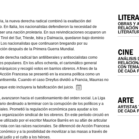
ia, la nueva derecha radical combinó la exaltación del
 En Italia, los nacionalistas defendieron la necesidad de
 ser una
nación proletaria
. En sus reivindicaciones ocuparon un
 Tirol del Sur, Trieste, Istra y Dalmacia, quedaron bajo dominio
). Los nacionalistas que continuaron bregando por su
acción después de la Primera Guerra Mundial.
de derecha radical tan antiliberales y antisocialistas como
s populares. En los años ochenta, el carismático general
rquicos y recogió votos en barrios obreros. A fines de la
 Acción Francesa se presentó en la escena política como un
 antisemita. Cuando el caso Dreyfus dividió a Francia, Maurras no
ue esto incluyera la falsificación del juicio.
, avanzaron hacia el cuestionamiento del orden social. La Liga
ario destinado a terminar con la corrupción de los políticos y a
ociales. Prometió la regulación económica para ayudar a los
organización sindical de los obreros. En este período circuló en
 utilizado por el escritor Maurice Barrès en su afán de articular
inista con las raíces nacionales. Se diferenció de Acción Francesa
conómico y a la posibilidad de movilizar a las masas a través de
l judío y el culto a los héroes.