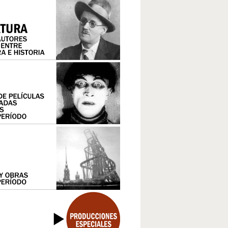
LOS AÑOS DORADOS EN EL CAPITALISMO CENTRAL
FASCISMO Y NAZISMO
IMPOSICIÓN Y CRISIS DEL NEOLIBERALISMO EN EL TER
EL ESCENARIO COMUNISTA
LA EXPERIENCIA SOVIÉTICA, DE LA GUERRA CIVIL A LA SEGUNDA GUERRA
EL TERCER MUNDO
MUNDIAL
EL 68
LA SEGUNDA GUERRA MUNDIAL Y EL HOLOCAUSTO
EL MUNDO COLONIAL Y DEPENDIENTE