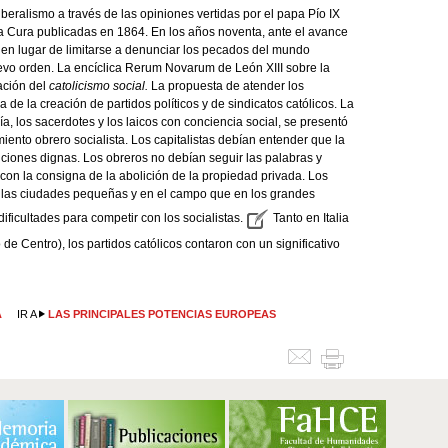
iberalismo a través de las opiniones vertidas por el papa Pío IX
a Cura publicadas en 1864. En los años noventa, ante el avance
, en lugar de limitarse a denunciar los pecados del mundo
uevo orden. La encíclica Rerum Novarum de León XIII sobre la
ación del
catolicismo social.
La propuesta de atender los
 de la creación de partidos políticos y de sindicatos católicos. La
a, los sacerdotes y los laicos con conciencia social, se presentó
miento obrero socialista. Los capitalistas debían entender que la
iciones dignas. Los obreros no debían seguir las palabras y
con la consigna de la abolición de la propiedad privada. Los
en las ciudades pequeñas y en el campo que en los grandes
ificultades para competir con los socialistas.
Tanto en Italia
de Centro), los partidos católicos contaron con un significativo
A
IR A
LAS PRINCIPALES POTENCIAS EUROPEAS