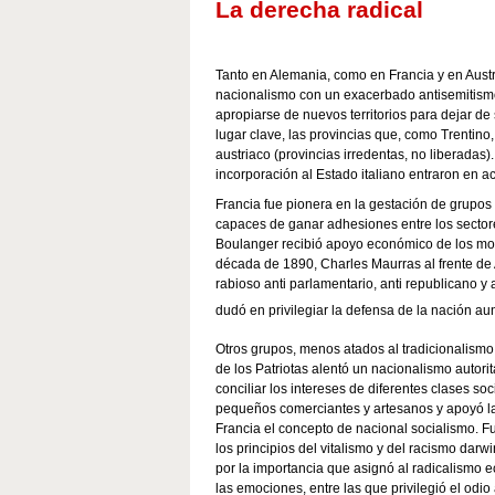
La derecha radical
Tanto en Alemania, como en Francia y en Austr
nacionalismo con un exacerbado antisemitismo.
apropiarse de nuevos territorios para dejar de
lugar clave, las provincias que, como Trentino,
austriaco (provincias irredentas, no liberadas
incorporación al Estado italiano entraron en 
Francia fue pionera en la gestación de grupos 
capaces de ganar adhesiones entre los sectore
Boulanger recibió apoyo económico de los moná
década de 1890, Charles Maurras al frente de
rabioso anti parlamentario, anti republicano y
dudó en privilegiar la defensa de la nación aunq
Otros grupos, menos atados al tradicionalismo
de los Patriotas alentó un nacionalismo autorit
conciliar los intereses de diferentes clases s
pequeños comerciantes y artesanos y apoyó la 
Francia el concepto de nacional socialismo. Fue
los principios del vitalismo y del racismo darw
por la importancia que asignó al radicalismo e
las emociones, entre las que privilegió el odio a