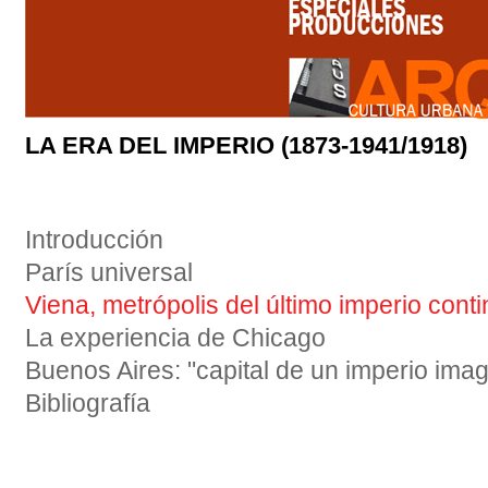
LA GRAN DEPRESIÓN Y LA CRISIS DEL LIBERALISMO
EL DERRUMBE DEL BLOQUE 
LOS AÑOS DORADOS EN EL CAPITALISMO
FASCISMO Y NAZISMO
IMPOSICIÓN Y CRISIS DEL 
EL ESCENARIO COMUNISTA
LA EXPERIENCIA SOVIÉTICA, DE LA GUERRA CIVIL A L
EL TERCER MUNDO
MUNDIAL
EL 68
LA SEGUNDA GUERRA MUNDIAL Y EL HOLOCAUSTO
EL MUNDO COLONIAL Y DEPENDIENTE
LA ERA DEL IMPERIO (1873-1941/1918)
Introducción
París universal
Viena, metrópolis del último imperio conti
La experiencia de Chicago
Buenos Aires: "capital de un imperio imag
Bibliografía