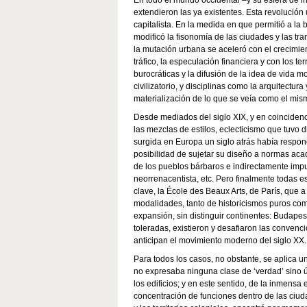
extendieron las ya existentes. Esta revolució
capitalista. En la medida en que permitió a la 
modificó la fisonomía de las ciudades y las tr
la mutación urbana se aceleró con el crecimien
tráfico, la especulación financiera y con los te
burocráticas y la difusión de la idea de vida 
civilizatorio, y disciplinas como la arquitectur
materialización de lo que se veía como el mism
Desde mediados del siglo XIX, y en coincidenc
las mezclas de estilos, eclecticismo que tuvo di
surgida en Europa un siglo atrás había respondi
posibilidad de sujetar su diseño a normas aca
de los pueblos bárbaros e indirectamente impu
neorrenacentista, etc. Pero finalmente todas e
clave, la École des Beaux Arts, de París, que 
modalidades, tanto de historicismos puros com
expansión, sin distinguir continentes: Budapes
toleradas, existieron y desafiaron las convenc
anticipan el movimiento moderno del siglo XX.
Para todos los casos, no obstante, se aplica u
no expresaba ninguna clase de ‘verdad’ sino 
los edificios; y en este sentido, de la inmensa
concentración de funciones dentro de las ciud