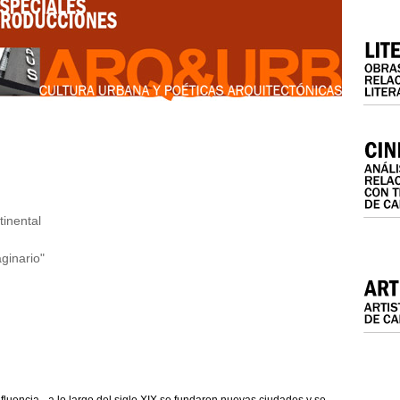
 DORADOS EN EL CAPITALISMO CENTRAL
IMPOSICIÓN Y CRISIS DEL NEOLIBERALISMO EN EL TERCER MUNDO
ARIO COMUNISTA
ICA, DE LA GUERRA CIVIL A LA SEGUNDA GUERRA
R MUNDO
UNDIAL Y EL HOLOCAUSTO
 DEPENDIENTE
tinental
ginario"
fluencia– a lo largo del siglo XIX se fundaron nuevas ciudades y se