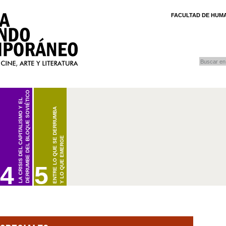
FACULTAD DE HUMA
buscar
Búsqueda
DERRUMBE DEL BLOQUE SOVIÉTICO
LA CRISIS DEL CAPITALISMO Y EL
ENTRE LO QUE SE DERRUMBA
Y LO QUE EMERGE
(1973/1979-2001)
68/1973)
4
5
A
3-1914/1918)
 DEL LIBERALISMO Y LA CRISIS DEL CAPITALISMO
DORADOS EN EL MARCO DE LA GUERRA FRÍA (1945-1968/1973)
LA CRISIS DEL CAPITALISMO Y EL DERRUMBE DEL BLOQUE SOVIÉTICO (1973/1979-
BIENVENIDOS A CARPETAS DOCENTES DE HISTORIA
2001)
 FRÍA
ESTA CARPETA ESTARÁ DISPONIBLE PRÓXIMAMENTE
NDIAL Y LA REVOLUCIÓN RUSA
LA CRISIS EN EL ÁMBITO CAPITALISTA
CONSULTE PERIÓDICAMENTE LAS NOTICIAS DEL SITIO
OS CONTENIDOS
O GLOBAL
E LOS IMPERIOS COLONIALES Y EMERGENCIA DEL TERCER MUNDO
LA CRISIS DEL LIBERALISMO
EL DERRUMBE DEL BLOQUE SOVIÉTICO