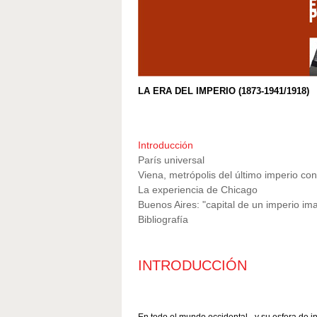
LOS AÑOS
FASCISMO Y NAZISMO
EL ESCEN
LA EXPERIENCIA SOVIÉT
EL TERCE
MUNDIAL
EL 68
LA SEGUNDA GUERRA M
EL MUNDO COLONIAL Y
LA ERA DEL IMPERIO (1873-1941/1918)
Introducción
París universal
Viena, metrópolis del último imperio con
La experiencia de Chicago
Buenos Aires: "capital de un imperio ima
Bibliografía
INTRODUCCIÓN
En todo el mundo occidental –y su esfera de in