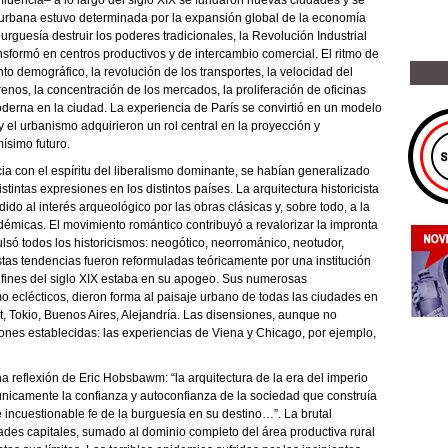
n urbana estuvo determinada por la expansión global de la economía
burguesía destruir los poderes tradicionales, la Revolución Industrial
ansformó en centros productivos y de intercambio comercial. El ritmo de
to demográfico, la revolución de los transportes, la velocidad del
rrenos, la concentración de los mercados, la proliferación de oficinas
moderna en la ciudad. La experiencia de París se convirtió en un modelo
a y el urbanismo adquirieron un rol central en la proyección y
ísimo futuro.
ia con el espíritu del liberalismo dominante, se habían generalizado
stintas expresiones en los distintos países. La arquitectura historicista
do al interés arqueológico por las obras clásicas y, sobre todo, a la
démicas. El movimiento romántico contribuyó a revalorizar la impronta
lsó todos los historicismos: neogótico, neorrománico, neotudor,
stas tendencias fueron reformuladas teóricamente por una institución
a fines del siglo XIX estaba en su apogeo. Sus numerosas
o eclécticos, dieron forma al paisaje urbano de todas las ciudades en
t, Tokio, Buenos Aires, Alejandría. Las disensiones, aunque no
iones establecidas: las experiencias de Viena y Chicago, por ejemplo,
na reflexión de Eric Hobsbawm: “la arquitectura de la era del imperio
únicamente la confianza y autoconfianza de la sociedad que construía
 e incuestionable fe de la burguesía en su destino…”. La brutal
ades capitales, sumado al dominio completo del área productiva rural