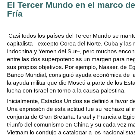
LA GRAN DEPRESIÓN Y LA CRISIS DEL LIBERALISMO
El Tercer Mundo en el marco de
FASCISMO Y NAZISMO
Fría
LA EXPERIENCIA SOVIÉTICA, DE LA GUERRA CIVIL A L
MUNDIAL
LA SEGUNDA GUERRA MUNDIAL Y EL HOLOCAUSTO
EL MUNDO COLONIAL Y DEPENDIENTE
Casi todos los países del Tercer Mundo se mantu
capitalista –excepto Corea del Norte, Cuba y las 
Indochina y Yemen del Sur–, pero muchos encontr
entre las dos superpotencias un margen para ne
sus propios objetivos. Por ejemplo, Nasser, de Eg
Banco Mundial, consiguió ayuda económica de l
la ayuda militar que dio Moscú a parte de los Es
lucha con Israel en torno a la causa palestina.
Inicialmente, Estados Unidos se definió a favor de
Una expresión de esta actitud fue su rechazo al i
conjunta de Gran Bretaña, Israel y Francia a Egip
triunfo del comunismo en China y su cada vez ma
Vietnam lo condujo a catalogar a los nacionalistas