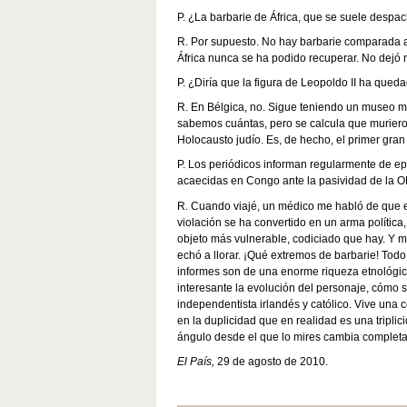
P. ¿La barbarie de África, que se suele desp
R. Por supuesto. No hay barbarie comparada a
África nunca se ha podido recuperar. No dejó 
P. ¿Diría que la figura de Leopoldo II ha qued
R. En Bélgica, no. Sigue teniendo un museo m
sabemos cuántas, pero se calcula que muriero
Holocausto judío. Es, de hecho, el primer gra
P. Los periódicos informan regularmente de e
acaecidas en Congo ante la pasividad de la 
R. Cuando viajé, un médico me habló de que el
violación se ha convertido en un arma política
objeto más vulnerable, codiciado que hay. Y 
echó a llorar. ¡Qué extremos de barbarie! To
informes son de una enorme riqueza etnológic
interesante la evolución del personaje, cómo s
independentista irlandés y católico. Vive una 
en la duplicidad que en realidad es una tripl
ángulo desde el que lo mires cambia completam
El País,
29 de agosto de 2010.