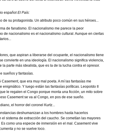
rio español
El País:
o de su protagonista. Un atributo poco común en sus héroes...
rma de fanatismo. El nacionalismo me parece la peor
o de nacionalismo es el nacionalismo cultural. Aunque en ciertas
arios...
ores, que aspiran a liberarse del ocupante, el nacionalismo tiene
se convierte en una ideología. El nacionalismo significa violencia,
 la parte más idealista, que es la de la lucha contra el opresor.
 de sueños y fantasías.
 Casement, que era muy mal poeta. A mí las fantasías me
 enigmático. Y luego están las fantasías políticas. Leopoldo II
 que le regalen el Congo porque monta una ficción, un mito sobre
or eso Casement se va al Congo, en pos de ese sueño.
iano, el horror del coronel Kurtz...
rcunstancias deshumanizan a los hombres hasta hacerlos
on el sistema de extracción del caucho. Se cometían las mayores
. Es como una especie de inmersión en el mal. Casement vive
ocumenta y no se vuelve loco.