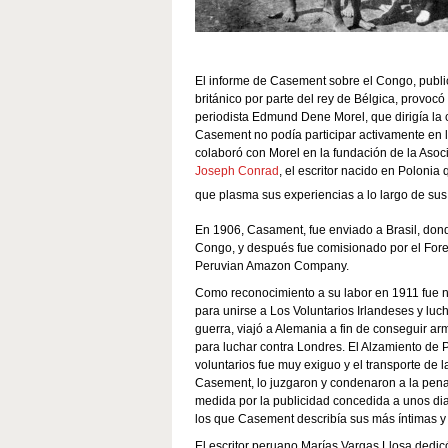
El informe de Casement sobre el Congo, publi
británico por parte del rey de Bélgica, provo
periodista Edmund Dene Morel, que dirigía la 
Casement no podía participar activamente en 
colaboró con Morel en la fundación de la Aso
Joseph Conrad
, el escritor nacido en Polonia
que plasma sus experiencias a lo largo de sus 
En 1906, Casament, fue enviado a Brasil, donde
Congo, y después fue comisionado por el Forei
Peruvian Amazon Company.
Como reconocimiento a su labor en 1911 fue
para unirse a Los Voluntarios Irlandeses y luc
guerra, viajó a Alemania a fin de conseguir ar
para luchar contra Londres. El Alzamiento de
voluntarios fue muy exiguo y el transporte de 
Casement, lo juzgaron y condenaron a la pena c
medida por la publicidad concedida a unos dia
los que Casement describía sus más íntimas 
El escritor peruano Marías Vargas Llosa dedic