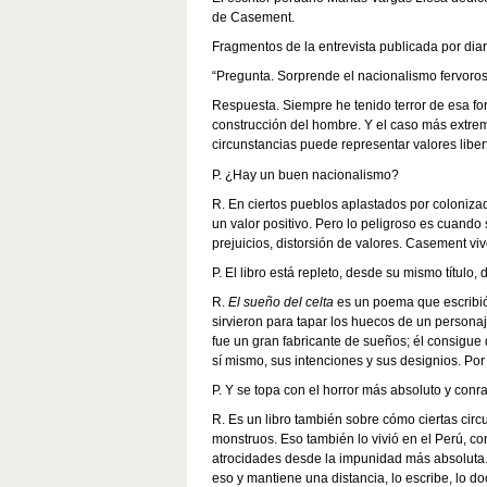
de Casement.
Fragmentos de la entrevista publicada por dia
“Pregunta. Sorprende el nacionalismo fervoros
Respuesta. Siempre he tenido terror de esa fo
construcción del hombre. Y el caso más extrem
circunstancias puede representar valores libert
P. ¿Hay un buen nacionalismo?
R. En ciertos pueblos aplastados por colonizad
un valor positivo. Pero lo peligroso es cuando 
prejuicios, distorsión de valores. Casement vive
P. El libro está repleto, desde su mismo título,
R.
El sueño del celta
es un poema que escribió
sirvieron para tapar los huecos de un personaje
fue un gran fabricante de sueños; él consigue
sí mismo, sus intenciones y sus designios. P
P. Y se topa con el horror más absoluto y conrad
R. Es un libro también sobre cómo ciertas ci
monstruos. Eso también lo vivió en el Perú, c
atrocidades desde la impunidad más absoluta
eso y mantiene una distancia, lo escribe, lo d