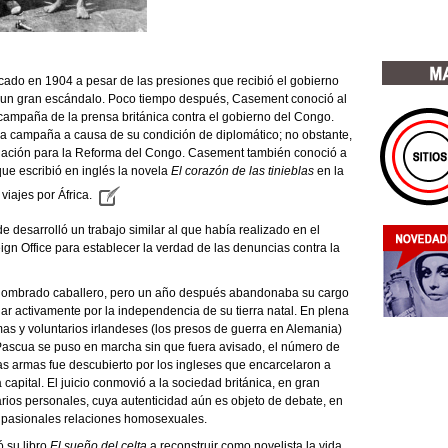
cado en 1904 a pesar de las presiones que recibió el gobierno
có un gran escándalo. Poco tiempo después, Casement conoció al
campaña de la prensa británica contra el gobierno del Congo.
la campaña a causa de su condición de diplomático; no obstante,
ciación para la Reforma del Congo. Casement también conoció a
 que escribió en inglés la novela
El corazón de las tinieblas
en la
viajes por África.
 desarrolló un trabajo similar al que había realizado en el
gn Office para establecer la verdad de las denuncias contra la
 nombrado caballero, pero un año después abandonaba su cargo
har activamente por la independencia de su tierra natal. En plena
mas y voluntarios irlandeses (los presos de guerra en Alemania)
 Pascua se puso en marcha sin que fuera avisado, el número de
las armas fue descubierto por los ingleses que encarcelaron a
apital. El juicio conmovió a la sociedad británica, en gran
rios personales, cuya autenticidad aún es objeto de debate, en
y pasionales relaciones homosexuales.
ó su libro
El sueño del celta
a reconstruir como novelista la vida