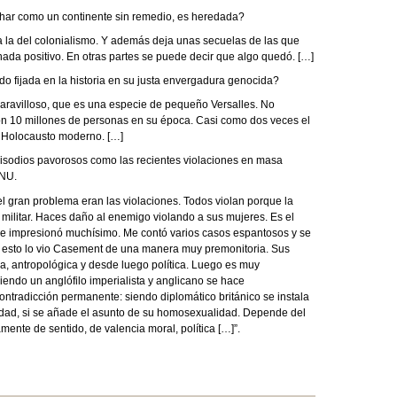
achar como un continente sin remedio, es heredada?
 la del colonialismo. Y además deja unas secuelas de las que
nada positivo. En otras partes se puede decir que algo quedó. […]
ado fijada en la historia en su justa envergadura genocida?
aravilloso, que es una especie de pequeño Versalles. No
n 10 millones de personas en su época. Casi como dos veces el
n Holocausto moderno. […]
pisodios pavorosos como las recientes violaciones en masa
ONU.
 gran problema eran las violaciones. Todos violan porque la
, militar. Haces daño al enemigo violando a sus mujeres. Es el
me impresionó muchísimo. Me contó varios casos espantosos y se
do esto lo vio Casement de una manera muy premonitoria. Sus
a, antropológica y desde luego política. Luego es muy
iendo un anglófilo imperialista y anglicano se hace
contradicción permanente: siendo diplomático británico se instala
icidad, si se añade el asunto de su homosexualidad. Depende del
ente de sentido, de valencia moral, política […]”.