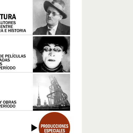
LOS AÑOS DORADOS EN EL CAPITALISMO CENTRAL
FASCISMO Y NAZISMO
IMPOSICIÓN Y CRISIS DEL NEOLIBERALISMO EN EL TER
EL ESCENARIO COMUNISTA
LA EXPERIENCIA SOVIÉTICA, DE LA GUERRA CIVIL A LA SEGUNDA GUERRA
EL TERCER MUNDO
MUNDIAL
EL 68
LA SEGUNDA GUERRA MUNDIAL Y EL HOLOCAUSTO
EL MUNDO COLONIAL Y DEPENDIENTE