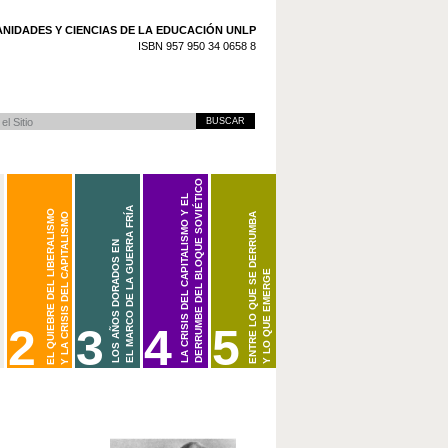
NIDADES Y CIENCIAS DE LA EDUCACIÓN UNLP
ISBN 957 950 34 0658 8
 Avanzada…
DERRUMBE DEL BLOQUE SOVIÉTICO
LA CRISIS DEL CAPITALISMO Y EL
EL MARCO DE LA GUERRA FRÍA
EL QUIEBRE DEL LIBERALISMO
Y LA CRISIS DEL CAPITALISMO
ENTRE LO QUE SE DERRUMBA
LOS AÑOS DORADOS EN
Y LO QUE EMERGE
(1973/1979-2001)
(1945-1968/1973)
(1914/1918-1945)
2
3
4
5
CARPETA 2. EL QUIEBRE DEL LIBERALISMO Y LA CRISIS DEL CAPITALISMO
LOS AÑOS DORADOS EN EL MARCO DE LA GUERRA FRÍA (1945-1968/197
LA CRISIS DEL CAPITALISMO Y EL DERRUMBE DEL BLOQUE
BIENVENIDOS A CARPETAS DOCENTES DE H
(1914/1918-1945)
2001)
LA GUERRA FRÍA
ESTA CARPETA ESTARÁ DISPONIBLE PRÓX
LA PRIMERA GUERRA MUNDIAL Y LA REVOLUCIÓN RUSA
LA CRISIS EN EL ÁMBITO CAPITALISTA
CONSULTE PERIÓDICAMENTE LAS NOTICIAS 
CRISIS DE LOS IMPERIOS COLONIALES Y EMERGENCIA DEL TERCER 
LA GRAN DEPRESIÓN Y LA CRISIS DEL LIBERALISMO
EL DERRUMBE DEL BLOQUE SOVIÉTICO