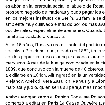
eslabón en la jerarquía social, el abuelo de Ros
próspero negocio de maderas y pudo pagar los es
en los mejores institutos de Berlín. Su familia se
ambiente muy cultivado e influido por los más av
occidentales, especialmente alemanes. Cuando te
familia se trasladó a Varsovia.
A los 16 años, Rosa ya era militante del partido r
socialista Proletariat que, creado en 1882, tenía 
con los populistas rusos, aunque estaba clarament
marxismo. A raíz de la huelga convocada en la c
1889, que concluyó con la muerte de 46 obreros,
a exiliarse en Zúrich. Allí ingresó en la universid
Plejanov, Axelrod, Vera Zasulich, Parvus y a Léo
marxista y judío, quien sería su pareja más impor
Ambos reorganizaron el Partido Socialista Polac
comenzó a editar en París
La Cause Ouvrière
(
L