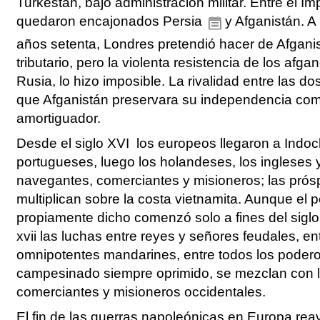
Turkestán, bajo administración militar. Entre el Imp
quedaron encajonados Persia
y Afganistán. A
años setenta, Londres pretendió hacer de Afgani
tributario, pero la violenta resistencia de los afg
Rusia, lo hizo imposible. La rivalidad entre las do
que Afganistán preservara su independencia co
amortiguador.
Desde el siglo XVI los europeos llegaron a Indoc
portugueses, luego los holandeses, los ingleses 
navegantes, comerciantes y misioneros; las prósp
multiplican sobre la costa vietnamita. Aunque el p
propiamente dicho comenzó solo a fines del siglo X
xvii las luchas entre reyes y señores feudales, en
omnipotentes mandarines, entre todos los podero
campesinado siempre oprimido, se mezclan con l
comerciantes y misioneros occidentales.
El fin de las guerras napoleónicas en Europa reav