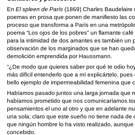
LA GRAN DEPRESIÓN Y LA CRISIS DEL LIBERALISMO
EL DERRUMBE DEL BLOQUE 
LOS AÑOS DORADOS EN EL CAPITALISMO
FASCISMO Y NAZISMO
IMPOSICIÓN Y CRISIS DEL 
En
El spleen de París
(1869) Charles Baudelaire 
EL ESCENARIO COMUNISTA
LA EXPERIENCIA SOVIÉTICA, DE LA GUERRA CIVIL A L
EL TERCER MUNDO
poemas en prosa que ponen de manifiesto las co
MUNDIAL
EL 68
proceso que transforma a París en una metrópoli
LA SEGUNDA GUERRA MUNDIAL Y EL HOLOCAUSTO
EL MUNDO COLONIAL Y DEPENDIENTE
poema “Los ojos de los pobres” un flamante café 
para la intimidad de dos amantes es también un 
observación de los marginados que se han quedad
demolición emprendida por Haussmann.
“¿De modo que quieres saber por qué te odio hoy
más difícil entenderlo que a mí explicártelo, pue
bello ejemplo de impermeabilidad femenina que c
Habíamos pasado juntos una larga jornada que m
habíamos prometido que nos comunicaríamos to
pensamientos el uno al otro y que en adelante n
una sola; claro que este sueño no tiene nada de 
que ningún hombre lo ha visto realizado, aunque
concebido.