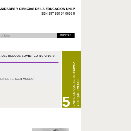
NIDADES Y CIENCIAS DE LA EDUCACIÓN UNLP
ISBN 957 950 34 0658 8
 Avanzada…
 DEL BLOQUE SOVIÉTICO (1973/1979-
ENTRE LO QUE SE DERRUMBA
O EN EL TERCER MUNDO
Y LO QUE EMERGE
5
BIENVENIDOS A CARPETAS DOCENTES DE H
ESTA CARPETA ESTARÁ DISPONIBLE PRÓX
CONSULTE PERIÓDICAMENTE LAS NOTICIAS 