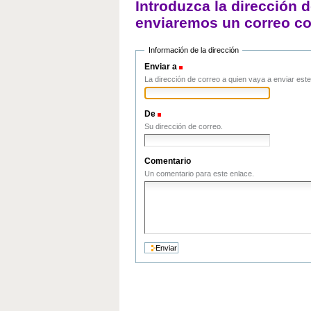
LOS AÑOS
Introduzca la dirección d
FASCISMO Y NAZISMO
EL ESCEN
enviaremos un correo co
LA EXPERIENCIA SOVIÉT
EL TERCE
MUNDIAL
EL 68
LA SEGUNDA GUERRA M
Información de la dirección
EL MUNDO COLONIAL Y
Enviar a
(Obligatorio)
La dirección de correo a quien vaya a enviar este
De
(Obligatorio)
Su dirección de correo.
Comentario
Un comentario para este enlace.