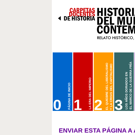
Cambiar
a
contenido.
|
Saltar
a
navegación
Secciones
EL MARCO DE LA GUERRA FRÍA
EL QUIEBRE DEL LIBERALISMO
Y LA CRISIS DEL CAPITALISMO
LOS AÑOS DORADOS EN
LA ERA DEL IMPERIO
PÁGINA DE INICIO
(1873-1914/1918)
(1945-19
(1914/1918-1945)
0
1
2
3
BIENVENIDOS A CARPETAS DOCENTES DE HISTORI
CARPETA 1. LA ERA DEL IMPERIO (187
CARPETA 2. EL QUIEBRE
LOS AÑOS 
(1914/1918-1945)
ORGANIZACIÓN DE LOS MATERIALES
EL IMPERIALISMO
LA GUERRA
LA PRIMERA GUERRA MU
ENVIAR ESTA PÁGINA A
CRITERIOS DE SELECCIÓN Y TRATAMIENTOS DE L
LA BELLE ÉPOQUE Y EL CAPITALISM
CRISIS D
LA GRAN DEPRESIÓN Y 