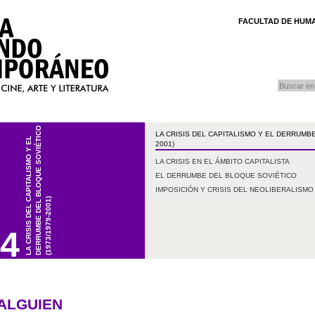
FACULTAD DE HUMA
buscar
Búsqueda
DERRUMBE DEL BLOQUE SOVIÉTICO
LA CRISIS DEL CAPITALISMO Y EL DERRUMBE
LA CRISIS DEL CAPITALISMO Y EL
2001)
LA CRISIS EN EL ÁMBITO CAPITALISTA
EL DERRUMBE DEL BLOQUE SOVIÉTICO
IMPOSICIÓN Y CRISIS DEL NEOLIBERALISM
(1973/1979-2001)
68/1973)
4
A
3-1914/1918)
 DEL LIBERALISMO Y LA CRISIS DEL CAPITALISMO
DORADOS EN EL MARCO DE LA GUERRA FRÍA (1945-1968/1973)
 FRÍA
NDIAL Y LA REVOLUCIÓN RUSA
 ALGUIEN
OS CONTENIDOS
O GLOBAL
E LOS IMPERIOS COLONIALES Y EMERGENCIA DEL TERCER MUNDO
LA CRISIS DEL LIBERALISMO