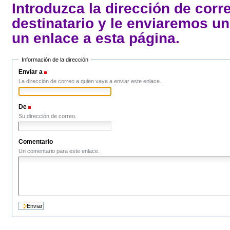
LA GRAN DEPRESIÓN Y LA CRISIS DEL LIBERALISMO
LOS AÑOS DORADOS EN EL CAPITALISMO
Introduzca la dirección de corr
FASCISMO Y NAZISMO
EL ESCENARIO COMUNISTA
destinatario y le enviaremos u
LA EXPERIENCIA SOVIÉTICA, DE LA GUERRA CIVIL A L
EL TERCER MUNDO
MUNDIAL
un enlace a esta página.
EL 68
LA SEGUNDA GUERRA MUNDIAL Y EL HOLOCAUSTO
EL MUNDO COLONIAL Y DEPENDIENTE
Información de la dirección
Enviar a
(Obligatorio)
La dirección de correo a quien vaya a enviar este enlace.
De
(Obligatorio)
Su dirección de correo.
Comentario
Un comentario para este enlace.