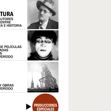
LOS AÑOS DORADOS EN EL CAPITALISMO CENTRAL
FASCISMO Y NAZISMO
IMPOSICIÓN Y CRISIS DEL NEOLIBERALISMO EN EL TER
EL ESCENARIO COMUNISTA
LA EXPERIENCIA SOVIÉTICA, DE LA GUERRA CIVIL A LA SEGUNDA GUERRA
EL TERCER MUNDO
MUNDIAL
EL 68
LA SEGUNDA GUERRA MUNDIAL Y EL HOLOCAUSTO
EL MUNDO COLONIAL Y DEPENDIENTE