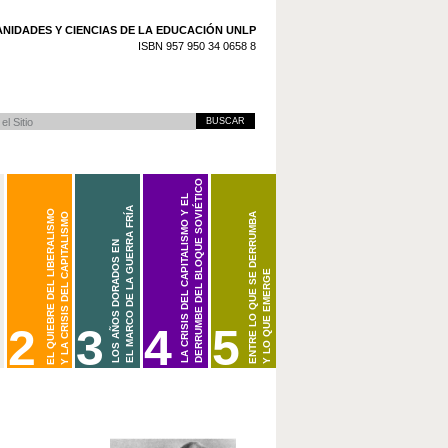
NIDADES Y CIENCIAS DE LA EDUCACIÓN UNLP
ISBN 957 950 34 0658 8
 Avanzada…
DERRUMBE DEL BLOQUE SOVIÉTICO
LA CRISIS DEL CAPITALISMO Y EL
EL MARCO DE LA GUERRA FRÍA
EL QUIEBRE DEL LIBERALISMO
Y LA CRISIS DEL CAPITALISMO
ENTRE LO QUE SE DERRUMBA
LOS AÑOS DORADOS EN
Y LO QUE EMERGE
(1973/1979-2001)
(1945-1968/1973)
(1914/1918-1945)
2
3
4
5
CARPETA 2. EL QUIEBRE DEL LIBERALISMO Y LA CRISIS DEL CAPITALISMO
LOS AÑOS DORADOS EN EL MARCO DE LA GUERRA FRÍA (1945-1968/197
LA CRISIS DEL CAPITALISMO Y EL DERRUMBE DEL BLOQUE
BIENVENIDOS A CARPETAS DOCENTES DE H
(1914/1918-1945)
2001)
LA GUERRA FRÍA
ESTA CARPETA ESTARÁ DISPONIBLE PRÓX
LA PRIMERA GUERRA MUNDIAL Y LA REVOLUCIÓN RUSA
LA CRISIS EN EL ÁMBITO CAPITALISTA
CONSULTE PERIÓDICAMENTE LAS NOTICIAS 
CRISIS DE LOS IMPERIOS COLONIALES Y EMERGENCIA DEL TERCER 
LA GRAN DEPRESIÓN Y LA CRISIS DEL LIBERALISMO
EL DERRUMBE DEL BLOQUE SOVIÉTICO