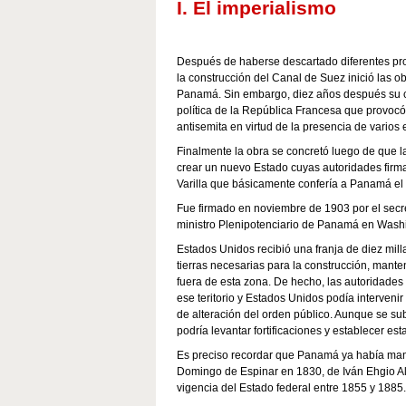
I. El imperialismo
Después de haberse descartado diferentes pr
la construcción del Canal de Suez inició las 
Panamá. Sin embargo, diez años después su c
política de la República Francesa que provoc
antisemita en virtud de la presencia de varios
Finalmente la obra se concretó luego de que
crear un nuevo Estado cuyas autoridades firm
Varilla que básicamente confería a Panamá el 
Fue firmado en noviembre de 1903 por el sec
ministro Plenipotenciario de Panamá en Washi
Estados Unidos recibió una franja de diez mil
tierras necesarias para la construcción, mant
fuera de esta zona. De hecho, las autoridade
ese teritorio y Estados Unidos podía interven
de alteración del orden público. Aunque se su
podría levantar fortificaciones y establecer es
Es preciso recordar que Panamá ya había mani
Domingo de Espinar en 1830, de Iván Ehgio Al
vigencia del Estado federal entre 1855 y 1885