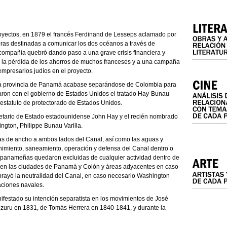
oyectos, en 1879 el francés Ferdinand de Lesseps aclamado por
obras destinadas a comunicar los dos océanos a través de
ompañía quebró dando paso a una grave crisis financiera y
ó la pérdida de los ahorros de muchos franceses y a una campaña
 empresarios judíos en el proyecto.
 la provincia de Panamá acabase separándose de Colombia para
aron con el gobierno de Estados Unidos el tratado Hay-Bunau
estatuto de protectorado de Estados Unidos.
retario de Estado estadounidense John Hay y el recién nombrado
ngton, Philippe Bunau Varilla.
las de ancho a ambos lados del Canal, así como las aguas y
enimiento, saneamiento, operación y defensa del Canal dentro o
s panameñas quedaron excluidas de cualquier actividad dentro de
ir en las ciudades de Panamá y Colón y áreas adyacentes en caso
brayó la neutralidad del Canal, en caso necesario Washington
taciones navales.
festado su intención separatista en los movimientos de José
zuru en 1831, de Tomás Herrera en 1840-1841, y durante la
.