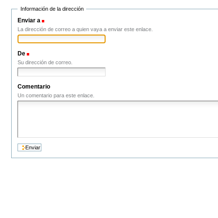
LA GRAN DEPRESIÓN Y LA CRISIS DEL LIBERALISMO
EL DERRUMBE DEL BLOQUE 
LOS AÑOS DORADOS EN EL CAPITALISMO
Información de la dirección
FASCISMO Y NAZISMO
IMPOSICIÓN Y CRISIS DEL 
EL ESCENARIO COMUNISTA
Enviar a
(Obligatorio)
LA EXPERIENCIA SOVIÉTICA, DE LA GUERRA CIVIL A L
EL TERCER MUNDO
MUNDIAL
La dirección de correo a quien vaya a enviar este enlace.
EL 68
LA SEGUNDA GUERRA MUNDIAL Y EL HOLOCAUSTO
EL MUNDO COLONIAL Y DEPENDIENTE
De
(Obligatorio)
Su dirección de correo.
Comentario
Un comentario para este enlace.