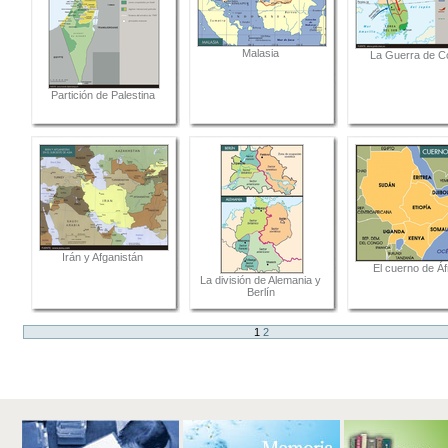
Malasia
La Guerra de C
Partición de Palestina
Irán y Afganistán
El cuerno de Áf
La división de Alemania y
Berlín
1
2
Acciones
de
Documento